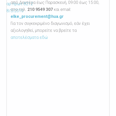
από Δευτέρα έως Παρασκευή, 09:00 έως 15:00,
αρ.πρωτ.8212
στο τηλ.
210 9549 307
και email:
8/3/2010
elke_procurement@hua.gr
Για τον συγκεκριμένο διαγωνισμό, εάν έχει
αξιολογηθεί, μπορείτε να βρείτε τα
αποτελέσματα εδώ