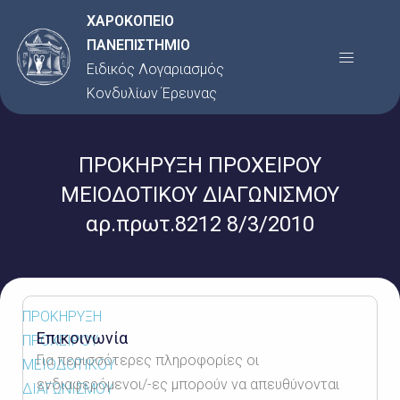
Μετάβαση
ΧΑΡΟΚΟΠΕΙΟ
στο
ΠΑΝΕΠΙΣΤΗΜΙΟ
Menu
περιεχόμενο
Ειδικός Λογαριασμός
Κονδυλίων Έρευνας
ΠΡΟΚΗΡΥΞΗ ΠΡΟΧΕΙΡΟΥ
ΜΕΙΟΔΟΤΙΚΟΥ ΔΙΑΓΩΝΙΣΜΟΥ
αρ.πρωτ.8212 8/3/2010
ΠΡΟΚΗΡΥΞΗ
Επικοινωνία
ΠΡΟΧΕΙΡΟΥ
Για περισσότερες πληροφορίες οι
ΜΕΙΟΔΟΤΙΚΟΥ
ενδιαφερόμενοι/-ες μπορούν να απευθύνονται
ΔΙΑΓΩΝΙΣΜΟΥ