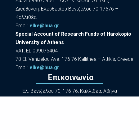
ΑΦΜ: 099075404 – ΔΟΥ: ΚΕΦΟΔΕ Αττικής
Διεύθυνση: Ελευθερίου Βενιζέλου 70-17676 –
Καλλιθέα
Εmail:
elke@hua.gr
Special Account of Research Funds of Harokopio
University of Athens
VAT: EL 099075404
70 El. Venizelou Ave. 176 76 Kallithea – Attikis, Greece
Εmail:
elke@hua.gr
Επικοινωνία
Ελ. Βενιζέλου 70, 176 76, Καλλιθέα, Αθήνα
(+30) 210 9549 102
Προσωπικά Δεδομένα
Δήλωση Προσβασιμότητας
|
Συντελεστές