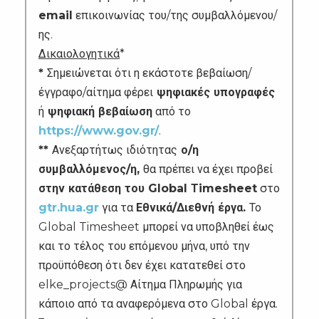
email
επικοινωνίας του/της συμβαλλόμενου/
ης.
Δικαιολογητικά
*
*
Σημειώνεται ότι η εκάστοτε βεβαίωση/
έγγραφο/αίτημα φέρει
ψηφιακές υπογραφές
ή
ψηφιακή βεβαίωση
από το
https://www.gov.gr/
.
**
Ανεξαρτήτως ιδιότητας
ο/η
συμβαλλόμενος/η,
θα πρέπει να έχει προβεί
στην κατάθεση του Global Τimesheet
στο
gtr.hua.gr
για τα
Εθνικά/Διεθνή έργα.
Το
Global Timesheet μπορεί να υποβληθεί έως
και το τέλος του επόμενου μήνα, υπό την
προϋπόθεση ότι δεν έχει κατατεθεί στο
elke_projects@ Αίτημα Πληρωμής για
κάποιο από τα αναφερόμενα στο Global έργα.