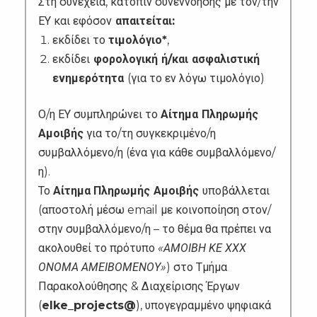
Στη συνέχεια, κατόπιν συνεννόησης με τον/την
ΕΥ
και εφόσον
απαιτείται:
εκδίδει το
τιμολόγιο*
,
εκδίδει
φορολογική ή/και ασφαλιστική
ενημερότητα
(για το εν λόγω τιμολόγιο)
Ο/η ΕΥ συμπληρώνει το
Αίτημα Πληρωμής
Αμοιβής
για το/τη συγκεκριμένο/η
συμβαλλόμενο/η (ένα για κάθε συμβαλλόμενο/
η).
Το
Αίτημα
Πληρωμής Αμοιβής
υποβάλλεται
(αποστολή μέσω email με κοινοποίηση στον/
στην συμβαλλόμενο/η – το θέμα θα πρέπει να
ακολουθεί το πρότυπο
«ΑΜΟΙΒΗ ΚΕ ΧΧΧ
ΟΝΟΜΑ ΑΜΕΙΒΟΜΕΝΟΥ»
) στο Τμήμα
Παρακολούθησης & Διαχείρισης Έργων
(
elke_projects@
), υπογεγραμμένο ψηφιακά