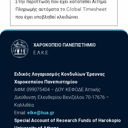
Στην περίπτωση που έχει κατατεθεί Αίτημα
Πληρωμής αυτόματα το Global Timesheet
που έχει υποβληθεί κλειδώνει.
ΧΑΡΟΚΟΠΕΙΟ ΠΑΝΕΠΙΣΤΗΜΙΟ
Ε.Λ.Κ.Ε.
Ειδικός Λογαριασμός Κονδυλίων Έρευνας
Χαροκοπείου Πανεπιστημίου
ΑΦΜ: 099075404 – ΔΟΥ: ΚΕΦΟΔΕ Αττικής
Διεύθυνση: Ελευθερίου Βενιζέλου 70-17676 –
Καλλιθέα
Εmail:
elke@hua.gr
Special Account of Research Funds of Harokopio