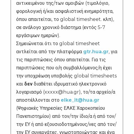
αντικειμένου της/των αμοιβών (τιμολόγιο,
φορολογική ή/και ασφαλιστική ενημερότητα,
όπου απαιτείται, το global timesheet. κλπ),
σε ανάλογο χρονικό διάστημα (εντός 5-7
εργάσιμων ημερών).
Σημειώνεται ότι το global timesheet
αντλείται από την πλατφόρμα
gtr.hua.gr
, για
τις περιπτώσεις όπου απαιτείται. Για τις
περιπτώσεις που ο/η συμβαλλόμενος/η έχει
την υποχρέωση υποβολής global timesheets
και
δεν
διαθέτει ιδρυματικό ηλεκτρονικό
λογαριασμό (xxxxx@hua.gr), το/τα αρχείο/α
αποστέλλονται στο
elke_it@hua.gr
(Ψηφιακές Υπηρεσίες ΕΛΚΕ Χαροκοπείου
Πανεπιστημίου) από τον/την ίδιο/α ή από τον/
την ΕΥ ή από εξουσιοδοτημένους/νες από τον/
την ΕΥ συνεργάτες, γνωστοποιώντας και ένα