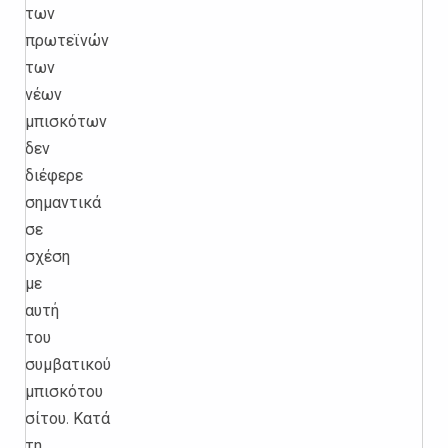
των
πρωτεϊνών
των
νέων
μπισκότων
δεν
διέφερε
σημαντικά
σε
σχέση
με
αυτή
του
συμβατικού
μπισκότου
σίτου.
Κατά
τη