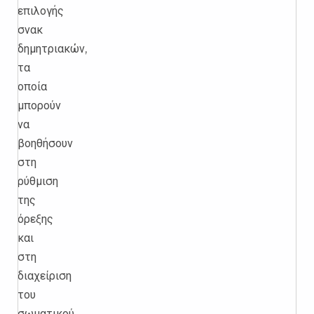
επιλογής
σνακ
δημητριακών,
τα
οποία
μπορούν
να
βοηθήσουν
στη
ρύθμιση
της
όρεξης
και
στη
διαχείριση
του
σωματικού