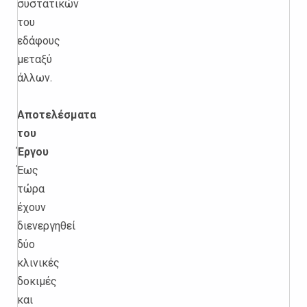
συστατικών
του
εδάφους
μεταξύ
άλλων.
Αποτελέσματα
του
Έργου
Έως
τώρα
έχουν
διενεργηθεί
δύο
κλινικές
δοκιμές
και