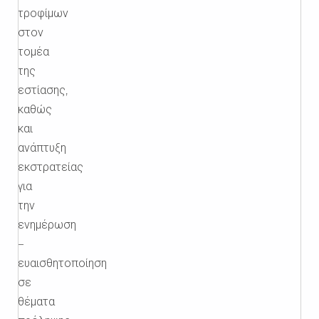
τροφίμων
στον
τομέα
της
εστίασης,
καθώς
και
ανάπτυξη
εκστρατείας
για
την
ενημέρωση
–
ευαισθητοποίηση
σε
θέματα