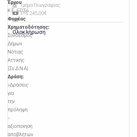
Έργου
:
Τμήμα Γεωγραφίας
Κ.Ε.
61134
316.245,00€
Φορέας
Χρηματοδότησης:
Ολοκλήρωση
Σύνδεσμος
Δήμων
Νότιας
Αττικής
(Συ.Δ.Ν.Α)
Δράση:
«Δράσεις
για
την
πρόληψη
–
αξιοποίηση
αποβλήτων