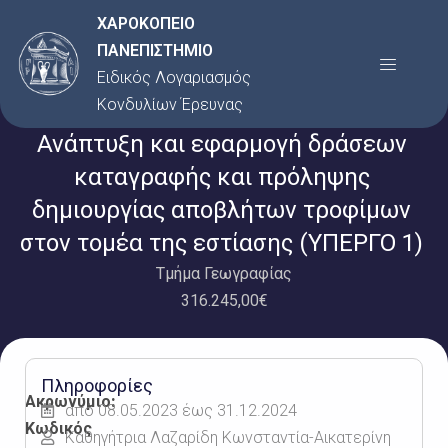
Μετάβαση
ΧΑΡΟΚΟΠΕΙΟ
στο
ΠΑΝΕΠΙΣΤΗΜΙΟ
Menu
περιεχόμενο
Ειδικός Λογαριασμός
Κονδυλίων Έρευνας
Ανάπτυξη και εφαρμογή δράσεων
καταγραφής και πρόληψης
δημιουργίας αποβλήτων τροφίμων
στον τομέα της εστίασης (ΥΠΕΡΓΟ 1)
Τμήμα Γεωγραφίας
316.245,00€
Πληροφορίες
Ακρωνύμιο:
από 08.05.2023 έως 31.12.2024
Κωδικός
Καθηγήτρια Λαζαρίδη Κωνσταντία-Αικατερίνη