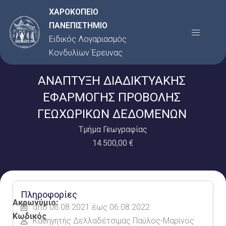
Μετάβαση
ΧΑΡΟΚΟΠΕΙΟ
στο
ΠΑΝΕΠΙΣΤΗΜΙΟ
Menu
περιεχόμενο
Ειδικός Λογαριασμός
Κονδυλίων Έρευνας
ΑΝΑΠΤΥΞΗ ΔΙΑΔΙΚΤΥΑΚΗΣ
ΕΦΑΡΜΟΓΗΣ ΠΡΟΒΟΛΗΣ
ΓΕΩΧΩΡΙΚΩΝ ΔΕΔΟΜΕΝΩΝ
Τμήμα Γεωγραφίας
14.500,00 €
Πληροφορίες
Ακρωνύμιο:
από 06.08.2021 έως 06.08.2022
Κωδικός
Καθηγητής Δελλαδέτσιμας Παύλος-Μαρίνος