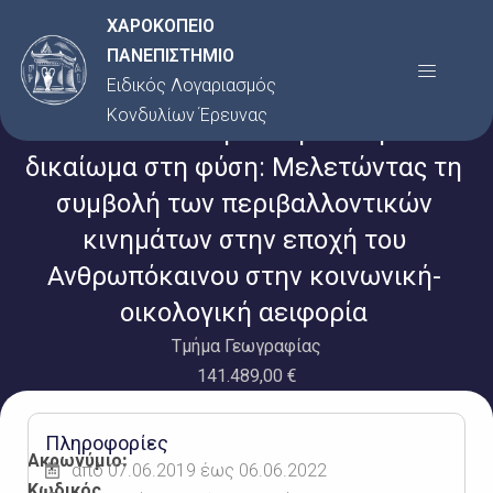
Μετάβαση
ΧΑΡΟΚΟΠΕΙΟ
στο
ΠΑΝΕΠΙΣΤΗΜΙΟ
Menu
περιεχόμενο
Ειδικός Λογαριασμός
Κονδυλίων Έρευνας
Από το δικαίωμα στην πόλη στο
δικαίωμα στη φύση: Μελετώντας τη
συμβολή των περιβαλλοντικών
κινημάτων στην εποχή του
Ανθρωπόκαινου στην κοινωνική-
οικολογική αειφορία
Τμήμα Γεωγραφίας
141.489,00 €
Πληροφορίες
Ακρωνύμιο:
από 07.06.2019 έως 06.06.2022
Κωδικός