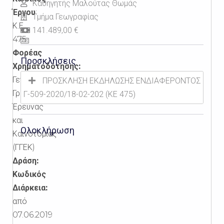
Καθηγητής Μαλούτας Θωμάς
Έργου
:
Τμήμα Γεωγραφίας
Κ.Ε.
141.489,00 €
475
Φορέας
Προσκλήσεις
Χρηματοδότησης:
Γενική
ΠΡΟΣΚΛΗΣΗ ΕΚΔΗΛΩΣΗΣ ΕΝΔΙΑΦΕΡΟΝΤΟΣ
Γραμματεία
Γ-509-2020/18-02-202 (ΚΕ 475)
Έρευνας
και
Ολοκλήρωση
Καινοτομίας
(ΓΓΕΚ)
Δράση:
Κωδικός
Διάρκεια:
από
07.06.2019