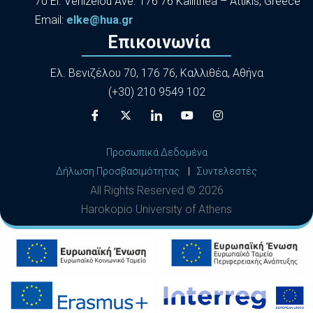
70 El. Venizelou Ave. 176 76 Kallithea – Attikis, Greece
Εmail:
elke@hua.gr
Επικοινωνία
Ελ. Βενιζέλου 70, 176 76, Καλλιθέα, Αθήνα
(+30) 210 9549 102
Προσωπικά Δεδομένα
Δήλωση Προσβασιμότητας
|
Συντελεστές
All Rights Reserved ©
2026
Harokopio University of Athens