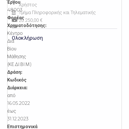
Έργου
:
Χρήστος
48003
Τμήμα Πληροφορικής και Τηλεματικής
Φορέας
20.250,00 €
Χρηματοδότησης:
Κέντρο
Ολοκλήρωση
Διά
Βίου
Μάθησης
(ΚΕ.ΔΙ.ΒΙ.Μ.)
Δράση:
Κωδικός
Διάρκεια:
από
16.05.2022
έως
31.12.2023
Επιστημονικά