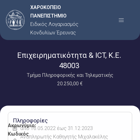
Μετάβαση
ΧΑΡΟΚΟΠΕΙΟ
στο
ΠΑΝΕΠΙΣΤΗΜΙΟ
Menu
περιεχόμενο
Ειδικός Λογαριασμός
Κονδυλίων Έρευνας
Επιχειρηματικότητα & ICT, Κ.Ε.
48003
Τμήμα Πληροφορικής και Τηλεματικής
20.250,00 €
Πληροφορίες
Ακρωνύμιο:
από 16.05.2022 έως 31.12.2023
Κωδικός
Αναπληρωτής Καθηγητής Μιχαλακέλης