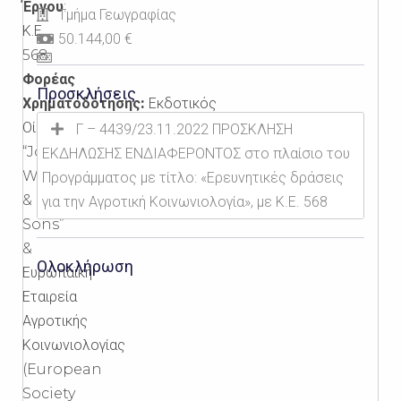
Έργου
:
Τμήμα Γεωγραφίας
Κ.Ε.
50.144,00 €
568
Φορέας
Προσκλήσεις
Χρηματοδότησης:
Εκδοτικός
Οίκος
Γ – 4439/23.11.2022 ΠΡΟΣΚΛΗΣΗ
“John
ΕΚΔΗΛΩΣΗΣ ΕΝΔΙΑΦΕΡΟΝΤΟΣ στο πλαίσιο του
Wiley
Προγράμματος με τίτλο: «Ερευνητικές δράσεις
&
για την Αγροτική Κοινωνιολογία», με Κ.Ε. 568
Sons”
&
Ολοκλήρωση
Ευρωπαϊκή
Εταιρεία
Αγροτικής
Κοινωνιολογίας
(European
Society