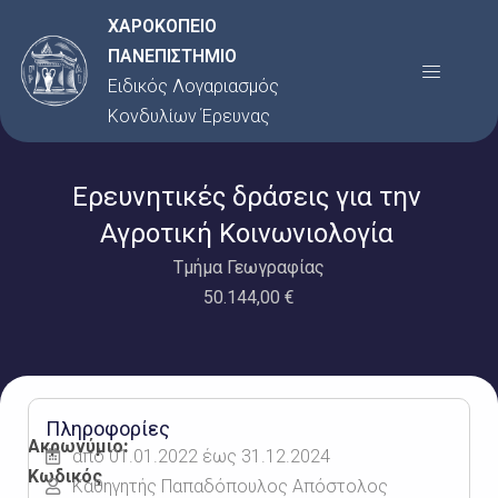
Μετάβαση
ΧΑΡΟΚΟΠΕΙΟ
στο
ΠΑΝΕΠΙΣΤΗΜΙΟ
Menu
περιεχόμενο
Ειδικός Λογαριασμός
Κονδυλίων Έρευνας
Ερευνητικές δράσεις για την
Αγροτική Κοινωνιολογία
Τμήμα Γεωγραφίας
50.144,00 €
Πληροφορίες
Ακρωνύμιο:
από 01.01.2022 έως 31.12.2024
Κωδικός
Καθηγητής Παπαδόπουλος Απόστολος