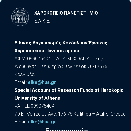
ΧΑΡΟΚΟΠΕΙΟ ΠΑΝΕΠΙΣΤΗΜΙΟ
Ε.Λ.Κ.Ε.
Ειδικός Λογαριασμός Κονδυλίων Έρευνας
Χαροκοπείου Πανεπιστημίου
ΑΦΜ: 099075404 – ΔΟΥ: ΚΕΦΟΔΕ Αττικής
Διεύθυνση: Ελευθερίου Βενιζέλου 70-17676 –
Καλλιθέα
Εmail:
elke@hua.gr
Special Account of Research Funds of Harokopio
University of Athens
VAT: EL 099075404
70 El. Venizelou Ave. 176 76 Kallithea – Attikis, Greece
Εmail:
elke@hua.gr