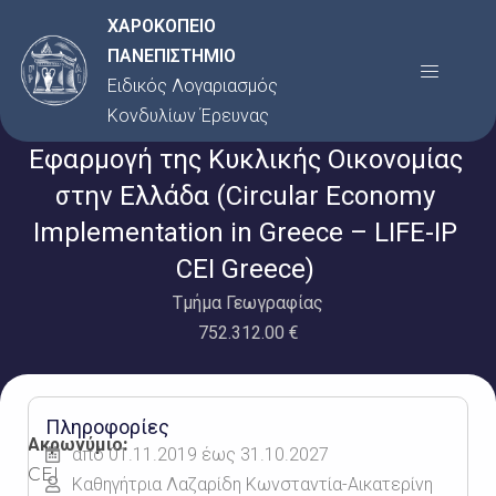
Μετάβαση
ΧΑΡΟΚΟΠΕΙΟ
στο
ΠΑΝΕΠΙΣΤΗΜΙΟ
Menu
περιεχόμενο
Ειδικός Λογαριασμός
Κονδυλίων Έρευνας
Εφαρμογή της Κυκλικής Οικονομίας
στην Ελλάδα (Circular Economy
Implementation in Greece – LIFE-IP
CEI Greece)
Τμήμα Γεωγραφίας
752.312.00 €
Πληροφορίες
Ακρωνύμιο:
από 01.11.2019 έως 31.10.2027
CEI
Καθηγήτρια Λαζαρίδη Κωνσταντία-Αικατερίνη