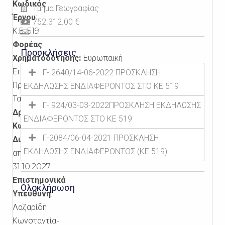
Κωδικός
Τμήμα Γεωγραφίας
Έργου
:
752.312.00 €
Κ.Ε.
519
Φορέας
Προσκλήσεις
Χρηματοδότησης:
Ευρωπαϊκή
Επιτροπή,
Γ- 2640/14-06-2022 ΠΡΟΣΚΛΗΣΗ
Πράσινο
ΕΚΔΗΛΩΣΗΣ ΕΝΔΙΑΦΕΡΟΝΤΟΣ ΣΤΟ ΚE 519
Ταμείο
Γ- 924/03-03-2022ΠΡΟΣΚΛΗΣΗ ΕΚΔΗΛΩΣΗΣ
Δράση:
ΕΝΔΙΑΦΕΡΟΝΤΟΣ ΣΤΟ ΚΕ 519
Κωδικός
MIS
Γ-2084/06-04-2021 ΠΡΟΣΚΛΗΣΗ
Διάρκεια:
ΕΚΔΗΛΩΣΗΣ ΕΝΔΙΑΦΕΡΟΝΤΟΣ (KE 519)
από
01.11.2019
έως
31.10.2027
Επιστημονικά
Ολοκλήρωση
Υπεύθυνη
:
Λαζαρίδη
Κωνσταντία-