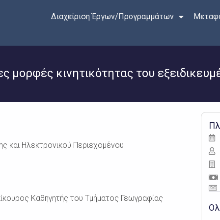
Διαχείριση Έργων/Προγραμμάτων
Μεταφο
νέες μορφές κινητικότητας του εξειδικευ
Πλ
ης και Ηλεκτρονικού Περιεχομένου
ίκουρος Καθηγητής του Τμήματος Γεωγραφίας
Ολ