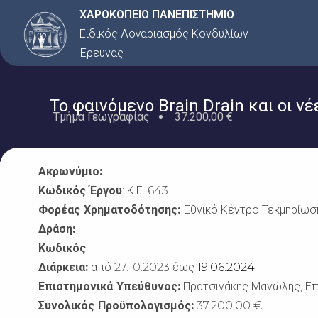
Μετάβαση
ΧΑΡΟΚΟΠΕΙΟ ΠΑΝΕΠΙΣΤΗΜΙΟ
στο
Ειδικός Λογαριασμός Κονδυλίων
περιεχόμενο
Έρευνας
Το φαινόμενο Brain Drain και οι 
Τμήμα Γεωγραφίας
37.200,00 €
Ακρωνύμιο:
Κωδικός Έργου
: Κ.Ε.
643
Φορέας Χρηματοδότησης:
Εθνικό Κέντρο Τεκμηρίωσ
Δράση:
Κωδικός
Διάρκεια:
από 27.10.2023 έως
19.06.2024
Επιστημονικά Υπεύθυνος:
Πρατσινάκης Μανώλης, Επ
Συνολικός Προϋπολογισμός:
37.200,00 €