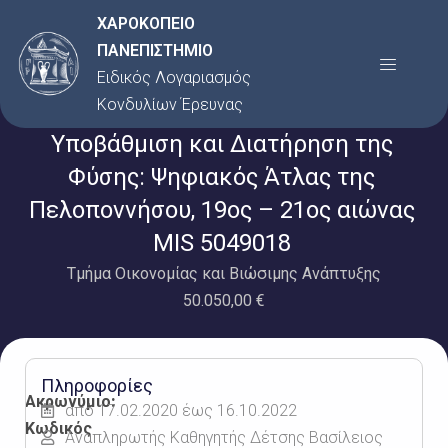
Μετάβαση
ΧΑΡΟΚΟΠΕΙΟ
στο
ΠΑΝΕΠΙΣΤΗΜΙΟ
Menu
περιεχόμενο
Ειδικός Λογαριασμός
Κονδυλίων Έρευνας
Υποβάθμιση και Διατήρηση της
Φύσης: Ψηφιακός Άτλας της
Πελοποννήσου, 19ος – 21ος αιώνας
MIS 5049018
Τμήμα Οικονομίας και Βιώσιμης Ανάπτυξης
50.050,00 €
Πληροφορίες
Ακρωνύμιο:
από 17.02.2020 έως 16.10.2022
Κωδικός
Αναπληρωτής Καθηγητής Δέτσης Βασίλειος