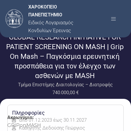
Μετάβαση
ΧΑΡΟΚΟΠΕΙΟ
στο
ΠΑΝΕΠΙΣΤΗΜΙΟ
Menu
περιεχόμενο
Ειδικός Λογαριασμός
Κονδυλίων Έρευνας
GLOBAL RESEARCH INITIATIVE FOR
PATIENT SCREENING ON MASH | Grip
On Mash – Παγκόσμια ερευνητική
προσπάθεια για τον έλεγχο των
ασθενών με MASH
Τμήμα Επιστήμης Διαιτολογίας – Διατροφής
740.000,00 €
Πληροφορίες
Ακρωνύμιο:
από 01.12.2023 έως 30.11.2027
GRIPonMASH
Καθηγητής Δεδούσης Γεώργιος