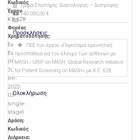
Κωδικός
Τμήμα Επιστήμης Διαιτολογίας – Διατροφής
Έργου
:
740.000,00 €
Κ.Ε.
628
Φορέας
Προσκλήσεις
Χρηματοδότησης:
Ευρωπαϊκή
ΠΕΕ του έργου «Παγκόσμια ερευνητική
Ένωση
προσπάθεια για τον έλεγχο των ασθενών με
(HORIZON-
MASH / GRIP on MASH: Global Research Initiative
JU-
for Patient Screening on MASH», με Κ.Ε. 628
IHI-
2022-
Ολοκλήρωση
03-
single-
stage)
Δράση:
Κωδικός
Διάρκεια: