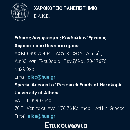
ΧΑΡΟΚΟΠΕΙΟ ΠΑΝΕΠΙΣΤΗΜΙΟ
Ε.Λ.Κ.Ε.
Ειδικός Λογαριασμός Κονδυλίων Έρευνας
Χαροκοπείου Πανεπιστημίου
ΑΦΜ: 099075404 – ΔΟΥ: ΚΕΦΟΔΕ Αττικής
Διεύθυνση: Ελευθερίου Βενιζέλου 70-17676 –
Καλλιθέα
Εmail:
elke@hua.gr
Special Account of Research Funds of Harokopio
University of Athens
VAT: EL 099075404
70 El. Venizelou Ave. 176 76 Kallithea – Attikis, Greece
Εmail:
elke@hua.gr
Επικοινωνία