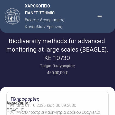
Μετάβαση
ΧΑΡΟΚΟΠΕΙΟ
στο
ΠΑΝΕΠΙΣΤΗΜΙΟ
Menu
περιεχόμενο
Ειδικός Λογαριασμός
Κονδυλίων Έρευνας
Biodiversity methods for advanced
monitoring at large scales (BEAGLE),
ΚΕ 10730
Τμήμα Γεωγραφίας
450.00,00 €
Πληροφορίες
Ακρωνύμιο:
από 01.10.2026 έως 30.09.2030
BEAGLE
Αναπληρώτρια Καθηγήτρια Δράκου Ευαγγελία