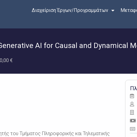
Διαχείριση Έργων/Προγραμμάτων
Μεταφο
erative AI for Causal and Dynamical Mod
0,00 €
Πλ
τής του Τμήματος Πληροφορικής και Τηλεματικής