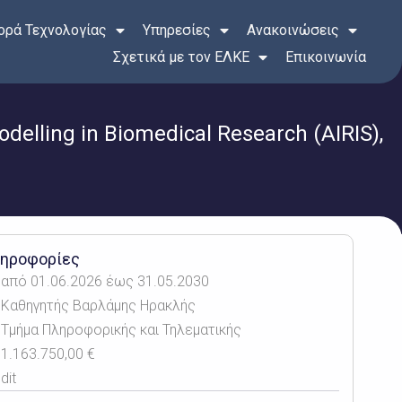
ρά Τεχνολογίας
Υπηρεσίες
Ανακοινώσεις
Σχετικά με τον ΕΛΚΕ
Επικοινωνία
elling in Biomedical Research (AIRIS),
ηροφορίες
από 01.06.2026 έως 31.05.2030
Καθηγητής Βαρλάμης Ηρακλής
Τμήμα Πληροφορικής και Τηλεματικής
1.163.750,00 €
dit