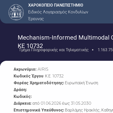
Μετάβαση
ΧΑΡΟΚΟΠΕΙΟ ΠΑΝΕΠΙΣΤΗΜΙΟ
στο
Ειδικός Λογαριασμός Κονδυλίων
περιεχόμενο
Έρευνας
Mechanism-Informed Multimodal Gen
KE 10732
Τμήμα Πληροφορικής και Τηλεματικής
1.163.75
Ακρωνύμιο:
AIRIS
Κωδικός Έργου
: Κ.Ε. 10732
Φορέας Χρηματοδότησης:
Ευρωπαϊκή Ένωση
Δράση:
Κωδικός:
Διάρκεια:
από 01.06.2026 έως 31.05.2030
Επιστημονικά Υπεύθυνος:
Βαρλάμης Ηρακλής, Καθηγη