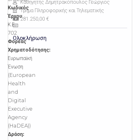
Καθηγητής Δημητρακόπουλος Γεώργιος
Κωδικός
Τμήμα Πληροφορικής και Τηλεματικής
Έργου
:
281.250,00 €
Κ.Ε.
702
Ολοκλήρωση
Φορέας
Χρηματοδότησης:
Ευρωπαϊκή
Ένωση
(European
Health
and
Digital
Executive
Agency
(HaDEA))
Δράση: