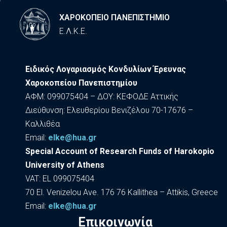
ΧΑΡΟΚΟΠΕΙΟ ΠΑΝΕΠΙΣΤΗΜΙΟ
Ε.Λ.Κ.Ε.
Ειδικός Λογαριασμός Κονδυλίων Έρευνας
Χαροκοπείου Πανεπιστημίου
ΑΦΜ: 099075404 – ΔΟΥ: ΚΕΦΟΔΕ Αττικής
Διεύθυνση: Ελευθερίου Βενιζέλου 70-17676 –
Καλλιθέα
Εmail:
elke@hua.gr
Special Account of Research Funds of Harokopio
University of Athens
VAT: EL 099075404
70 El. Venizelou Ave. 176 76 Kallithea – Attikis, Greece
Εmail:
elke@hua.gr
Επικοινωνία