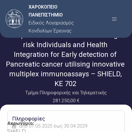
Μετάβαση
ΧΑΡΟΚΟΠΕΙΟ
στο
ΠΑΝΕΠΙΣΤΗΜΙΟ
Menu
περιεχόμενο
Ειδικός Λογαριασμός
Κονδυλίων Έρευνας
Comprehensive Surveillance of High-
risk Individuals and Health
Integration for Early detection of
Pancreatic cancer utilising innovative
multiplex immunoassays – SHIELD,
KE 702
Τμήμα Πληροφορικής και Τηλεματικής
281.250,00 €
Πληροφορίες
Ακρωνύμιο:
από 01.05.2025 έως 30.04.2029
SHIELD