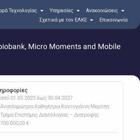
ρά Τεχνολογίας
Υπηρεσίες
Ανακοινώσεις
Σχετικά με τον ΕΛΚΕ
Επικοινωνία
U biobank, Micro Moments and Mobile
ηροφορίες
από 01.05.2023 έως 30.04.2027
Αναπληρώτρια Καθηγήτρια Κοντογιάννη Μερόπη
Τμήμα Επιστήμης Διαιτολογίας – Διατροφής
700.000,00 €