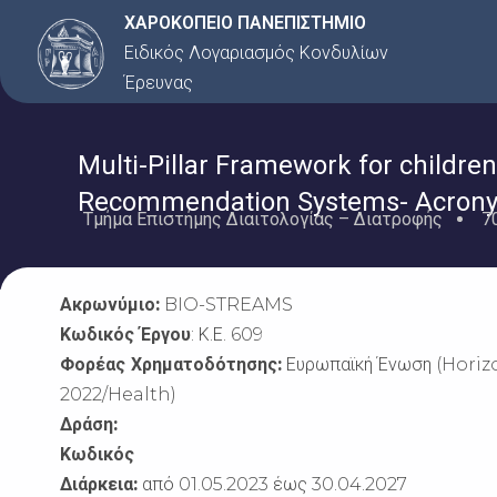
Μετάβαση
ΧΑΡΟΚΟΠΕΙΟ ΠΑΝΕΠΙΣΤΗΜΙΟ
στο
Ειδικός Λογαριασμός Κονδυλίων
περιεχόμενο
Έρευνας
Multi-Pillar Framework for childr
Recommendation Systems- Acron
Τμήμα Επιστήμης Διαιτολογίας – Διατροφής
7
Ακρωνύμιο:
BIO-STREAMS
Κωδικός Έργου
: Κ.Ε.
609
Φορέας Χρηματοδότησης:
Ευρωπαϊκή Ένωση (Hori
2022/Health)
Δράση:
Κωδικός
Διάρκεια:
από 01.05.2023
έως 30.04.2027