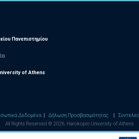
είου Πανεπιστημίου
έα
niversity of Athens
σωπικά Δεδομένα
|
Δήλωση Προσβασιμότητας
|
Συντελε
All Rights Reserved ©
2026
, Harokopio University of Athens