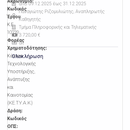
Ακρωνύμιο:
από 09.12.2025 έως 31.12.2025
Κωδικός
Παναγιώτης Ριζομυλιώτης, Αναπληρωτής
Έργου
:
Καθηγητής
Κ.Ε.
Τμήμα Πληροφορικής και Τηλεματικής
10719
3.720,00 €
Φορέας
dit
Χρηματοδότησης:
Κέντρο
Ολοκλήρωση
Τεχνολογικής
Υποστήριξης,
Ανάπτυξης
και
Καινοτομίας
(KE.T.Y.A.K.)
Δράση:
Κωδικός
ΟΠΣ: