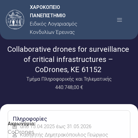
Μετάβαση
ΧΑΡΟΚΟΠΕΙΟ
στο
ΠΑΝΕΠΙΣΤΗΜΙΟ
Menu
περιεχόμενο
Ειδικός Λογαριασμός
Κονδυλίων Έρευνας
Collaborative drones for surveillance
of critical infrastructures –
CoDrones, KE 61152
Τμήμα Πληροφορικής και Τηλεματικής
440.748,00 €
Πληροφορίες
Ακρωνύμιο:
από 15.04.2025 έως 31.05.2026
CoDrones
Καθηγητής Δημητρακόπουλος Γεώργιος