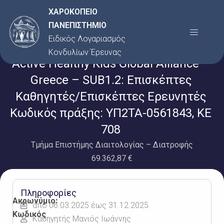
Μετάβαση
ΧΑΡΟΚΟΠΕΙΟ
στο
ΠΑΝΕΠΙΣΤΗΜΙΟ
Menu
περιεχόμενο
Ειδικός Λογαριασμός
Κονδυλίων Έρευνας
Active Healthy Kids Global Alliance –
Greece – SUB1.2: Επισκέπτες
Καθηγητές/Επισκέπτες Ερευνητές
Κωδικός πράξης: ΥΠ2ΤΑ-0561843, KE
708
Τμήμα Επιστήμης Διαιτολογίας – Διατροφής
69.362,87 €
Πληροφορίες
Ακρωνύμιο:
από 06.03.2025 έως 31.12.2025
Κωδικός
Καθηγητής Μανιός Ιωάννης