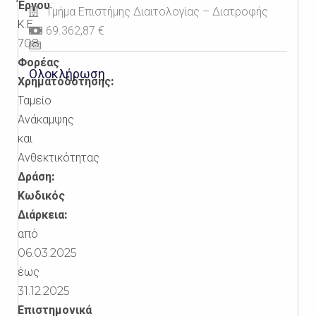
Έργου
:
Τμήμα Επιστήμης Διαιτολογίας – Διατροφής
Κ.Ε.
69.362,87 €
708
Φορέας
Ολοκλήρωση
Χρηματοδότησης:
Ταμείο
Ανάκαμψης
και
Ανθεκτικότητας
Δράση:
Κωδικός
Διάρκεια:
από
06.03.2025
έως
31.12.2025
Επιστημονικά