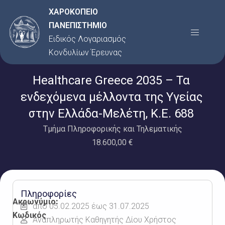
Μετάβαση
ΧΑΡΟΚΟΠΕΙΟ
στο
ΠΑΝΕΠΙΣΤΗΜΙΟ
Menu
περιεχόμενο
Ειδικός Λογαριασμός
Κονδυλίων Έρευνας
Healthcare Greece 2035 – Τα
ενδεχόμενα μέλλοντα της Υγείας
στην Ελλάδα-Μελέτη, Κ.Ε. 688
Τμήμα Πληροφορικής και Τηλεματικής
18.600,00 €
Πληροφορίες
Ακρωνύμιο:
από 05.02.2025 έως 31.07.2025
Κωδικός
Αναπληρωτής Καθηγητής Δίου Χρήστος