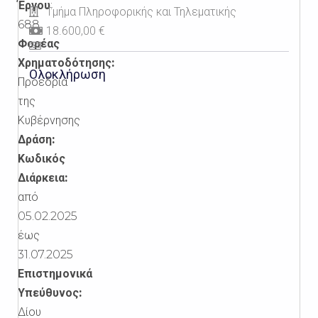
Έργου
:
Τμήμα Πληροφορικής και Τηλεματικής
688
18.600,00 €
Φορέας
Χρηματοδότησης:
Ολοκλήρωση
Προεδρία
της
Κυβέρνησης
Δράση:
Κωδικός
Διάρκεια:
από
05.02.2025
έως
31.07.2025
Επιστημονικά
Υπεύθυνος:
Δίου