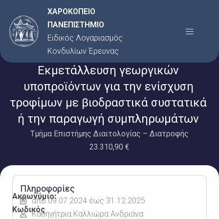
Μετάβαση
ΧΑΡΟΚΟΠΕΙΟ
στο
ΠΑΝΕΠΙΣΤΗΜΙΟ
Menu
περιεχόμενο
Ειδικός Λογαριασμός
Κονδυλίων Έρευνας
Εκμετάλλευση γεωργικών
υποπροϊόντων για την ενίσχυση
τροφίμων με βιοδραστικά συστατικά
ή την παραγωγή συμπληρωμάτων
Τμήμα Επιστήμης Διαιτολογίας – Διατροφής
23.310,90 €
Πληροφορίες
Ακρωνύμιο:
από 09.07.2024 έως 31.12.2025
Κωδικός
Καθηγήτρια Καλλιώρα Ανδριάνα