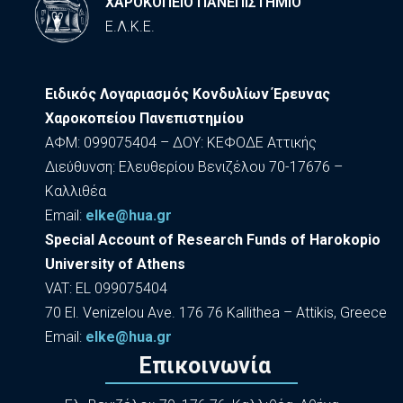
ΧΑΡΟΚΟΠΕΙΟ ΠΑΝΕΠΙΣΤΗΜΙΟ
Ε.Λ.Κ.Ε.
Ειδικός Λογαριασμός Κονδυλίων Έρευνας
Χαροκοπείου Πανεπιστημίου
ΑΦΜ: 099075404 – ΔΟΥ: ΚΕΦΟΔΕ Αττικής
Διεύθυνση: Ελευθερίου Βενιζέλου 70-17676 –
Καλλιθέα
Εmail:
elke@hua.gr
Special Account of Research Funds of Harokopio
University of Athens
VAT: EL 099075404
70 El. Venizelou Ave. 176 76 Kallithea – Attikis, Greece
Εmail:
elke@hua.gr
Επικοινωνία