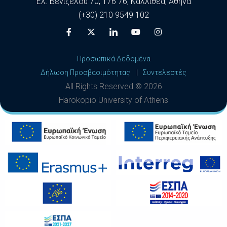
Ελ. Βενιζέλου 70, 176 76, Καλλιθέα, Αθήνα
(+30) 210 9549 102
Προσωπικά Δεδομένα
Δήλωση Προσβασιμότητας
|
Συντελεστές
All Rights Reserved ©
2026
Harokopio University of Athens