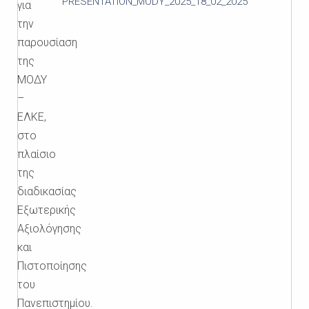
PRESENTATION_MODY_2025_18_02_2025
για
την
παρουσίαση
της
ΜΟΔΥ
–
ΕΛΚΕ,
στο
πλαίσιο
της
διαδικασίας
Εξωτερικής
Αξιολόγησης
και
Πιστοποίησης
του
Πανεπιστημίου.