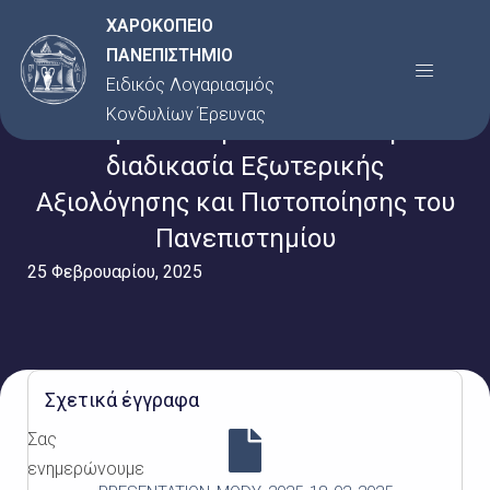
Μετάβαση
ΧΑΡΟΚΟΠΕΙΟ
στο
ΠΑΝΕΠΙΣΤΗΜΙΟ
Menu
περιεχόμενο
Ειδικός Λογαριασμός
Κονδυλίων Έρευνας
Παρουσίαση του ΕΛΚΕ στην
διαδικασία Εξωτερικής
Αξιολόγησης και Πιστοποίησης του
Πανεπιστημίου
25 Φεβρουαρίου, 2025
Σχετικά έγγραφα
Σας
ενημερώνουμε