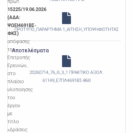
πρωτ.
15225/19.06.2026
(ΑΔΑ:
ΨΩΕΙ4691ΒΣ-
ΠΡΟΤΥΠΟ_ΠΑΡΑΡΤΗΜΑ 1_ΑΙΤΗΣΗ_ΥΠΟΨΗΦΙΟΤΗΤΑΣ
ΦΚΣ)
απόφασης
της
Αποτελέσματα
Επιτροπής
Ερευνών,
20260714_76_Θ_3_1 ΠΡΑΚΤΙΚΟ ΑΞΙΟΛ.
στο
61149_Ε7ΠΛ4691ΒΣ-86Θ
πλαίσιο
υλοποίησης
του
έργου
με
τίτλο
«Δράσεις