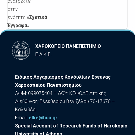
ανατρέξτε
στην
ενότητα
«Σχετικά
Έγγραφα»
.
ΧΑΡΟΚΟΠΕΙΟ ΠΑΝΕΠΙΣΤΗΜΙΟ
Ε.Λ.Κ.Ε.
Ειδικός Λογαριασμός Κονδυλίων Έρευνας
Χαροκοπείου Πανεπιστημίου
ΑΦΜ: 099075404 – ΔΟΥ: ΚΕΦΟΔΕ Αττικής
Διεύθυνση: Ελευθερίου Βενιζέλου 70-17676 –
Καλλιθέα
Εmail:
elke@hua.gr
Special Account of Research Funds of Harokopio
University of Athens