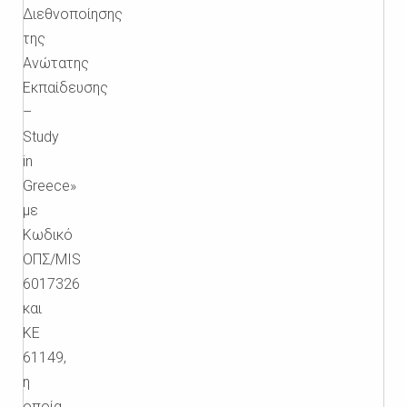
Διεθνοποίησης
της
Ανώτατης
Εκπαίδευσης
–
Study
in
Greece»
με
Κωδικό
ΟΠΣ/MIS
6017326
και
ΚΕ
61149,
η
οποία