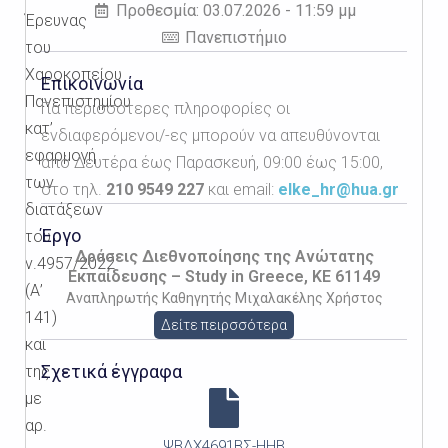
Προθεσμία: 03.07.2026 - 11:59 μμ
Έρευνας
Πανεπιστήμιο
του
Χαροκοπείου
Επικοινωνία
Πανεπιστημίου
Για περισσότερες πληροφορίες οι
κατ’
ενδιαφερόμενοι/-ες μπορούν να απευθύνονται
εφαρμογή
από Δευτέρα έως Παρασκευή, 09:00 έως 15:00,
των
στο τηλ.
210 9549 227
και email:
elke_hr@hua.gr
διατάξεων
Έργο
του
Δράσεις Διεθνοποίησης της Ανώτατης
ν.4957/2022
Εκπαίδευσης – Study in Greece, KE 61149
(Α’
Αναπληρωτής Καθηγητής Μιχαλακέλης Χρήστος
141)
Δείτε πειρσσότερα
και
Σχετικά έγγραφα
της
με
αρ.
ΨΒΔΧ4691ΒΣ-ΗΗΒ