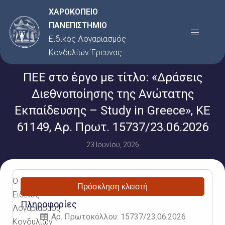
Μετάβαση
ΧΑΡΟΚΟΠΕΙΟ
στο
ΠΑΝΕΠΙΣΤΗΜΙΟ
Menu
περιεχόμενο
Ειδικός Λογαριασμός
Κονδυλίων Έρευνας
ΠΕΕ στο έργο με τίτλο: «Δράσεις
Διεθνοποίησης της Ανώτατης
Εκπαίδευσης – Study in Greece», ΚΕ
61149, Αρ. Πρωτ. 15737/23.06.2026
23 Ιουνίου, 2026
Ο
Πρόσκληση κλειστή
Ειδικός
Πληροφορίες
Λογαριασμός
Αρ. Πρωτοκόλλου: 15737/23.06.2026
Κονδυλίων