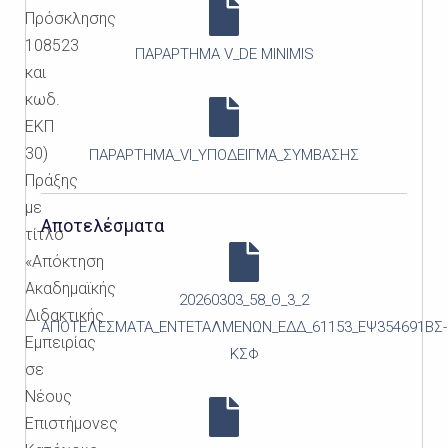
Πρόσκλησης
108523
ΠΑΡΑΡΤΗΜΑ V_DE MINIMIS
και
κωδ.
ΕΚΠ
30)
ΠΑΡΑΡΤΗΜΑ_VI_ΥΠΟΔΕΙΓΜΑ_ΣΥΜΒΑΣΗΣ
Πράξης
με
Αποτελέσματα
τίτλο
«Απόκτηση
Ακαδημαϊκής
20260303_58_Θ_3_2
Διδακτικής
ΑΠΟΤΕΛΕΣΜΑΤΑ_ΕΝΤΕΤΑΛΜΕΝΩΝ_ΕΔΔ_61153_ΕΨ354691ΒΣ-
Εμπειρίας
ΚΣΦ
σε
Νέους
Επιστήμονες