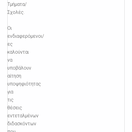
Τμήματα/
Σχολές.
Οι
ενδιαφερόμενοι/
ες
καλούνται
να
υποβάλουν
αίτηση
υποψηφιότητας
για
τις
θέσεις
εντεταλμένων
διδασκόντων
που