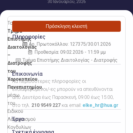
30 Ιανουαρίου, 2026
Το
Πρόσκληση κλειστή
Τμήμα
Πληροφορίες
Επιστήμης
Αρ. Πρωτοκόλλου: 127375/30.01.2026
Διαιτολογίας
Προθεσμία: 09.02.2026 - 11:59 μμ
–
Τμήμα Επιστήμης Διαιτολογίας - Διατροφής
Διατροφής
του
Επικοινωνία
Χαροκοπείου
Για περισσότερες πληροφορίες οι
Πανεπιστημίου
,
ενδιαφερόμενοι/-ες μπορούν να απευθύνονται
μέσω
από Δευτέρα έως Παρασκευή, 09:00 έως 15:00,
του
στο τηλ.
210 9549 227
και email:
elke_hr@hua.gr
Ειδικού
Έργο
Λογαριασμού
Κονδυλίων
Σχετικά έγγραφα