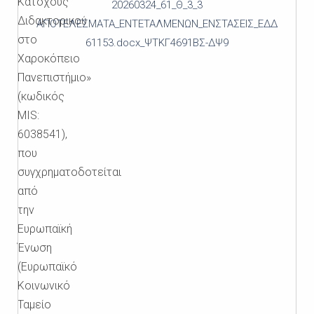
Κατόχους
20260324_61_Θ_3_3
Διδακτορικού
ΑΠΟΤΕΛΕΣΜΑΤΑ_ΕΝΤΕΤΑΛΜΕΝΩΝ_ΕΝΣΤΑΣΕΙΣ_ΕΔΔ
στο
61153.docx_ΨΤΚΓ4691ΒΣ-ΔΨ9
Χαροκόπειο
Πανεπιστήμιο»
(κωδικός
MIS:
6038541),
που
συγχρηματοδοτείται
από
την
Ευρωπαϊκή
Ένωση
(Ευρωπαϊκό
Κοινωνικό
Ταμείο