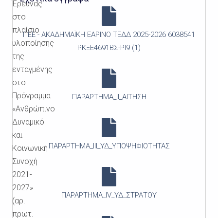
Έρευνας
στο
πλαίσιο
ΠΕΕ - ΑΚΑΔΗΜΑΪΚΗ ΕΑΡΙΝΟ ΤΕΔΔ 2025-2026 6038541
υλοποίησης
ΡΚΞΕ4691ΒΣ-ΡΙ9 (1)
της
ενταγμένης
στο
Πρόγραμμα
ΠΑΡΑΡΤΗΜΑ_II_ΑΙΤΗΣΗ
«Ανθρώπινο
Δυναμικό
και
ΠΑΡΑΡΤΗΜΑ_ΙΙΙ_ΥΔ_ΥΠΟΨΗΦΙΟΤΗΤΑΣ
Κοινωνική
Συνοχή
2021-
2027»
ΠΑΡΑΡΤΗΜΑ_IV_ΥΔ_ΣΤΡΑΤΟΥ
(αρ.
πρωτ.