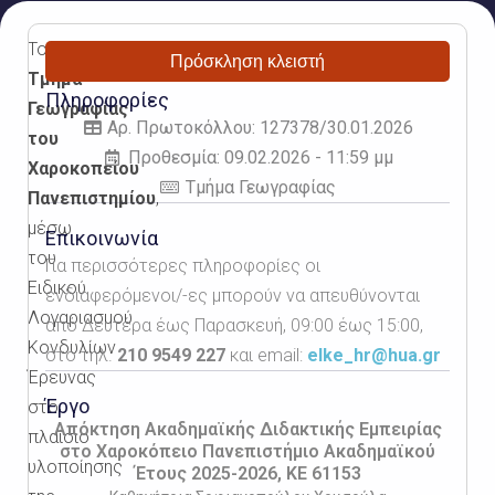
Το
Πρόσκληση κλειστή
Τμήμα
Πληροφορίες
Γεωγραφίας
Αρ. Πρωτοκόλλου: 127378/30.01.2026
του
Προθεσμία: 09.02.2026 - 11:59 μμ
Χαροκοπείου
Τμήμα Γεωγραφίας
Πανεπιστημίου
,
μέσω
Επικοινωνία
του
Για περισσότερες πληροφορίες οι
Ειδικού
ενδιαφερόμενοι/-ες μπορούν να απευθύνονται
Λογαριασμού
από Δευτέρα έως Παρασκευή, 09:00 έως 15:00,
Κονδυλίων
στο τηλ.
210 9549 227
και email:
elke_hr@hua.gr
Έρευνας
Έργο
στο
Απόκτηση Ακαδημαϊκής Διδακτικής Εμπειρίας
πλαίσιο
στο Χαροκόπειο Πανεπιστήμιο Ακαδημαϊκού
υλοποίησης
Έτους 2025-2026, KE 61153