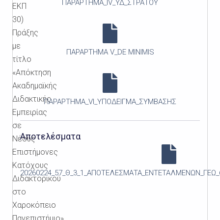
ΠΑΡΑΡΤΗΜΑ_IV_ΥΔ_ΣΤΡΑΤΟΥ
ΕΚΠ
30)
Πράξης
με
ΠΑΡΑΡΤΗΜΑ V_DE MINIMIS
τίτλο
«Απόκτηση
Ακαδημαϊκής
Διδακτικής
ΠΑΡΑΡΤΗΜΑ_VI_ΥΠΟΔΕΙΓΜΑ_ΣΥΜΒΑΣΗΣ
Εμπειρίας
σε
Αποτελέσματα
Νέους
Επιστήμονες
Κατόχους
20260224_57_Θ_3_1_ΑΠΟΤΕΛΕΣΜΑΤΑ_ΕΝΤΕΤΑΛΜΕΝΩΝ_ΓΕΩ_6
Διδακτορικού
στο
Χαροκόπειο
Πανεπιστήμιο»