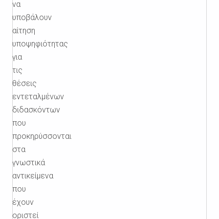
να
υποβάλουν
αίτηση
υποψηφιότητας
για
τις
θέσεις
εντεταλμένων
διδασκόντων
που
προκηρύσσονται
στα
γνωστικά
αντικείμενα
που
έχουν
οριστεί