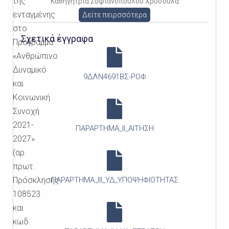
της
Καθηγήτρια Σοφιανοπούλου Χρυσούλα
ενταγμένης
Δείτε πειρσσότερα
στο
Σχετικά έγγραφα
Πρόγραμμα
«Ανθρώπινο
Δυναμικό
9ΔΛΝ4691ΒΣ-ΡΟΦ
και
Κοινωνική
Συνοχή
2021-
ΠΑΡΑΡΤΗΜΑ_II_ΑΙΤΗΣΗ
2027»
(αρ.
πρωτ.
Πρόσκλησης
ΠΑΡΑΡΤΗΜΑ_ΙΙΙ_ΥΔ_ΥΠΟΨΗΦΙΟΤΗΤΑΣ
108523
και
κωδ.