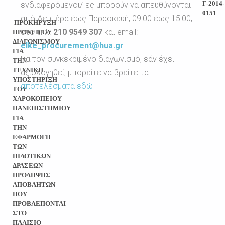
Γ-2014-
ενδιαφερόμενοι/-ες μπορούν να απευθύνονται
0151
από Δευτέρα έως Παρασκευή, 09:00 έως 15:00,
ΠΡΟΚΗΡΥΞΗ
στο τηλ.
210 9549 307
και email:
ΠΡΟΧΕΙΡΟΥ
ΔΙΑΓΩΝΙΣΜΟΥ
elke_procurement@hua.gr
ΓΙΑ
Για τον συγκεκριμένο διαγωνισμό, εάν έχει
ΤΗΝ
ΤΕΧΝΙΚΗ
αξιολογηθεί, μπορείτε να βρείτε τα
ΥΠΟΣΤΗΡΙΞΗ
αποτελέσματα εδώ
ΤΟΥ
ΧΑΡΟΚΟΠΕΙΟΥ
ΠΑΝΕΠΙΣΤΗΜΙΟΥ
ΓΙΑ
ΤΗΝ
ΕΦΑΡΜΟΓΗ
ΤΩΝ
ΠΙΛΟΤΙΚΩΝ
ΔΡΑΣΕΩΝ
ΠΡΟΛΗΨΗΣ
ΑΠΟΒΛΗΤΩΝ
ΠΟΥ
ΠΡΟΒΛΕΠΟΝΤΑΙ
ΣΤΟ
ΠΛΑΙΣΙΟ