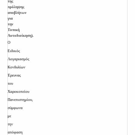
της
πρόληψης
αποβλήτων
για
την
Τοπική
Αυτοδιοίκηση).
Ο
Ειδικός
Λογαριασμός
Κονδυλίων
Έρευνας
του
Χαροκοπείου
Πανεπιστημίου,
σύμφωνα
με
την
απόφαση