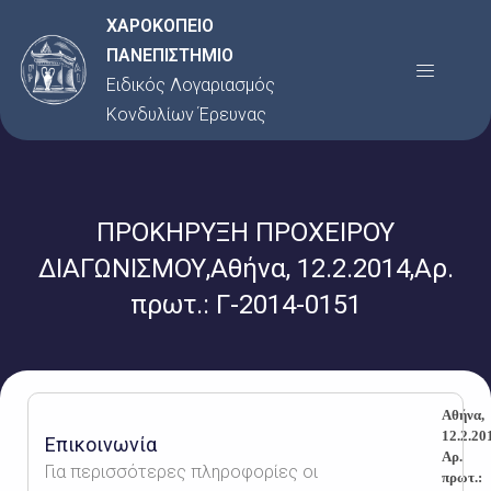
Μετάβαση
ΧΑΡΟΚΟΠΕΙΟ
στο
ΠΑΝΕΠΙΣΤΗΜΙΟ
Menu
περιεχόμενο
Ειδικός Λογαριασμός
Κονδυλίων Έρευνας
ΠΡΟΚΗΡΥΞΗ ΠΡΟΧΕΙΡΟΥ
ΔΙΑΓΩΝΙΣΜΟΥ,Αθήνα, 12.2.2014,Αρ.
πρωτ.: Γ-2014-0151
Αθήνα,
12
.
2
.20
Επικοινωνία
Αρ.
Για περισσότερες πληροφορίες οι
πρωτ.: