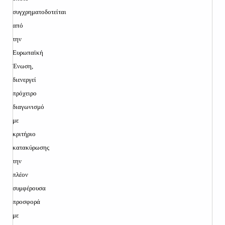
συγχρηματοδοτείται
από
την
Ευρωπαϊκή
Ένωση,
διενεργεί
πρόχειρο
διαγωνισμό
με
κριτήριο
κατακύρωσης
την
πλέον
συμφέρουσα
προσφορά
με