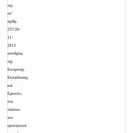
της
υπ’
αριθμ.
257/20-
11-
2013
συνεδρίας
της
Επιτροπής
Εκπαίδευσης
και
Ερευνών,
στο
πλαίσιο
του
ερευνητικού