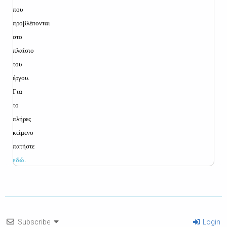
που
προβλέπονται
στο
πλαίσιο
του
έργου.
Για
το
πλήρες
κείμενο
πατήστε
εδώ
.
Subscribe
Login