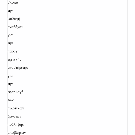
σκοπό
την
επιλογή
αναδόχου
για
την
παροχή
τεχνικής
υποστήριξης
για
την
εφαρμογή
των
πιλοτικών
δράσεων
πρόληψης
αποβλήτων