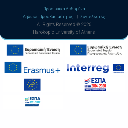
Προσωπικά Δεδομένα
Δήλωση Προσβασιμότητας
|
Συντελεστές
All Rights Reserved ©
2026
Harokopio University of Athens