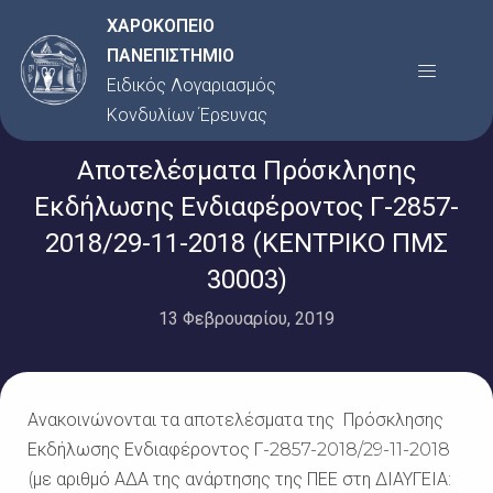
Μετάβαση
ΧΑΡΟΚΟΠΕΙΟ
στο
ΠΑΝΕΠΙΣΤΗΜΙΟ
Menu
περιεχόμενο
Ειδικός Λογαριασμός
Κονδυλίων Έρευνας
Αποτελέσματα Πρόσκλησης
Εκδήλωσης Ενδιαφέροντος Γ-2857-
2018/29-11-2018 (ΚΕΝΤΡΙΚΟ ΠΜΣ
30003)
13 Φεβρουαρίου, 2019
Ανακοινώνονται τα αποτελέσματα της Πρόσκλησης
Εκδήλωσης Ενδιαφέροντος Γ-2857-2018/29-11-2018
(με αριθμό ΑΔΑ της ανάρτησης της ΠΕΕ στη ΔΙΑΥΓΕΙΑ: